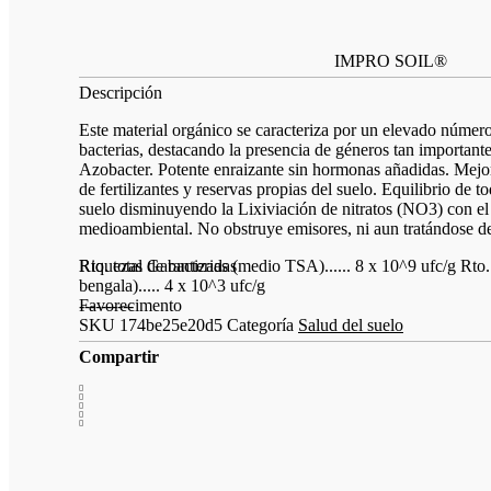
Estas
cookies no
son
IMPRO SOIL®
opcionales.
Descripción
Son
necesarias
Este material orgánico se caracteriza por un elevado núm
para que
bacterias, destacando la presencia de géneros tan importan
funcione la
Azobacter. Potente enraizante sin hormonas añadidas. Mejor
web.
de fertilizantes y reservas propias del suelo. Equilibrio de t
suelo disminuyendo la Lixiviación de nitratos (NO3) con el
medioambiental. No obstruye emisores, ni aun tratándose d
Estadísticas
Riquezas Garantizadas
Rto. total de bacterias (medio TSA)...... 8 x 10^9 ufc/g R
Para que
bengala)..... 4 x 10^3 ufc/g
podamos
Favorecimento
----------
mejorar la
SKU
174be25e20d5
Categoría
Salud del suelo
funcionalidad
y estructura
Compartir
de la web, en
base a cómo
se usa la
web.