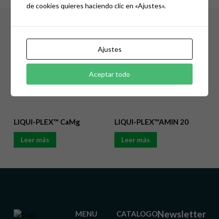
de cookies quieres haciendo clic en «Ajustes».
Productos Relacionados
Ajustes
SOL-PLEX™ VIMAX
LIQUI-PLEX™ AMINROOT
Aceptar todo
Leer más
Leer más
LIQUI-PLEX™ CaMg
LIQUI-PLEX™AMIN 20
Leer más
Leer más
Newsletter
MENU
CATALOGO