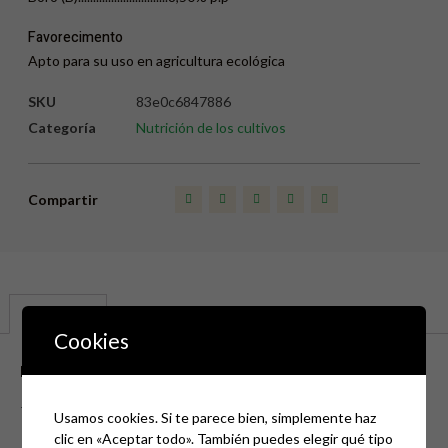
Favorecimento
Apto para su uso en agricultura ecológica
SKU
83e0c6847886
Categoría
Nutrición de los cultivos
Compartir
Descripción
Cookies
Descripción
———
Usamos cookies. Si te parece bien, simplemente haz
clic en «Aceptar todo». También puedes elegir qué tipo