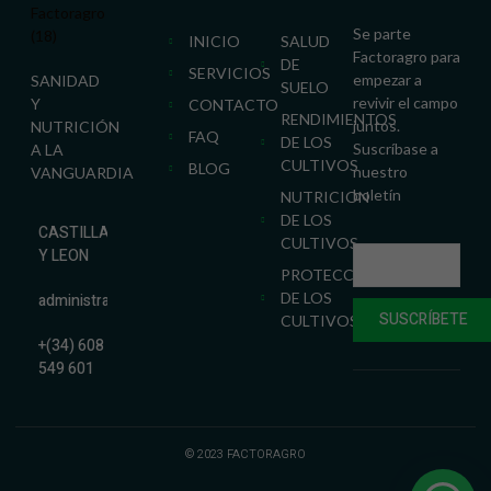
Se parte
INICIO
SALUD
Factoragro para
DE
SERVICIOS
empezar a
SANIDAD
SUELO
revivir el campo
Y
CONTACTO
RENDIMIENTOS
juntos.
NUTRICIÓN
FAQ
DE LOS
Suscríbase a
A LA
CULTIVOS
BLOG
nuestro
VANGUARDIA
boletín
NUTRICION
DE LOS
CASTILLA
CULTIVOS
Y LEON
PROTECCION
DE LOS
administracion@factoragro.es
SUSCRÍBETE
CULTIVOS
+(34) 608
549 601
© 2023 FACTORAGRO