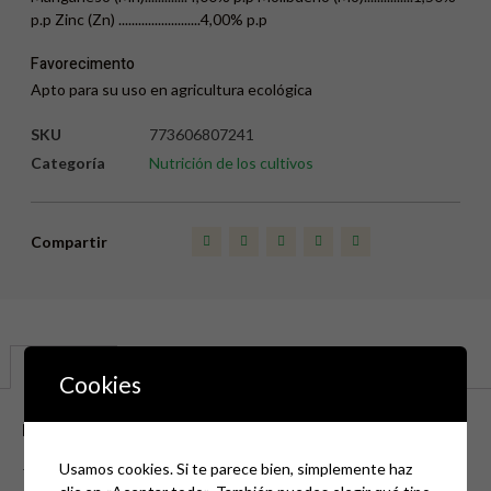
p.p Zinc (Zn) .........................4,00% p.p
Favorecimento
Apto para su uso en agricultura ecológica
SKU
773606807241
Categoría
Nutrición de los cultivos
Compartir
Descripción
Cookies
Descripción
———
Usamos cookies. Si te parece bien, simplemente haz