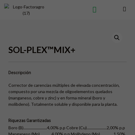
SOL-PLEX™MIX+
Descripción
Corrector de carencias múltiples de elevada concentración,
compuesto por una mezcla de oligoelementos quelados
(manganeso, cobre y zinc) y en forma mineral (boro y
molibdeno). Totalmente soluble y disponible para la planta.
Riquezas Garantizadas
Boro (B)..........................4,00% p.p Cobre (Cu)......................2,00% p.p
Manganeso (Mn).............4,00% p.p Molibdeno (Mo)...............1,50%