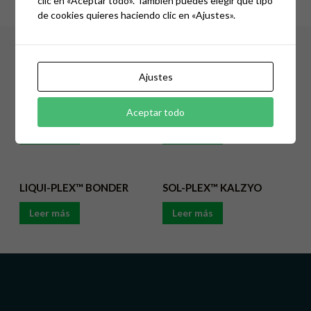
clic en «Aceptar todo». También puedes elegir qué tipo
de cookies quieres haciendo clic en «Ajustes».
Productos Relacionados
Ajustes
SOL-PLEX™ NUPHOS
SOL-PLEX™ pH
Aceptar todo
Leer más
Leer más
LIQUI-PLEX™ BONDER
SOL-PLEX™ KALZYO
Leer más
Leer más