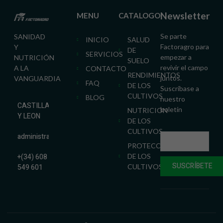
Newsletter
MENU
CATALOGO
Se parte
SANIDAD
INICIO
SALUD
Factoragro para
Y
DE
SERVICIOS
empezar a
NUTRICIÓN
SUELO
revivir el campo
A LA
CONTACTO
RENDIMIENTOS
juntos.
VANGUARDIA
FAQ
DE LOS
Suscríbase a
CULTIVOS
BLOG
nuestro
CASTILLA
boletín
NUTRICION
Y LEON
DE LOS
CULTIVOS
administracion@factoragro.es
PROTECCION
+(34) 608
DE LOS
SUSCRÍBETE
549 601
CULTIVOS