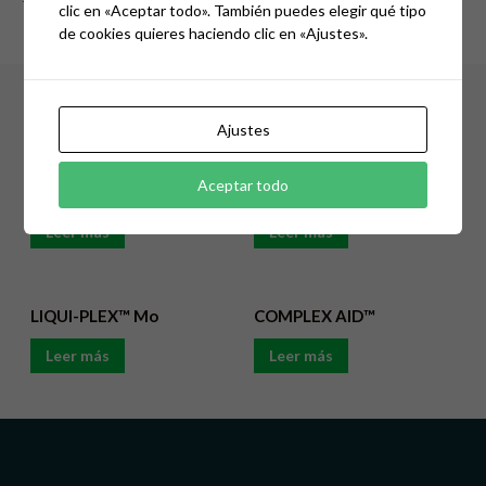
———
clic en «Aceptar todo». También puedes elegir qué tipo
de cookies quieres haciendo clic en «Ajustes».
Productos Relacionados
Ajustes
Aceptar todo
SOL- PLEX™ HUMISOL 20
SOL-PLEX™ Fe 4.0
Leer más
Leer más
LIQUI-PLEX™ Mo
COMPLEX AID™
Leer más
Leer más