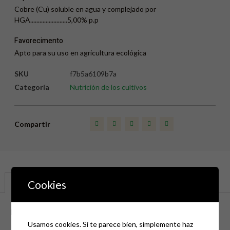
Cobre (Cu) soluble en agua y complejado por
HGA........................5,00% p.p
Favorecimento
Apto para su uso en agricultura ecológica
SKU
f7b5a6109b7a
Categoría
Nutrición de los cultivos
Compartir
Cookies
Descripción
Descripción
Usamos cookies. Si te parece bien, simplemente haz